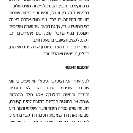
בו מתקיימים המבנים הפסיכולוגיים והרגשיים שלנו.
במפגש הזה בין נשמה, נפש וגוף קיימת שמחת
הנשמה המתממשת לכדי גוף וחווה אהבה בצורה
הכי מוחשית שלה, אך גם הכאב של נשמה אינסופית
השוכנת בגוף מוגבל וסופי. שם מתרחשים רוב
הקונפליקטים והמשברים שאנו חווים.
כשגוף, נפש ורוח נעים בסינכרון אנו הופכים שלמים,
גדולים, חופשיים ואוהבים יותר.
המפגש האנושי
לפני ואחרי הכל המפגש הטיפולי הוא מפגש בין שני
אנשים. המפגש והקשר הם לא תוספת
נחמדה וחמימה בקליניקה אלא חלק מהמהות
עצמה. אנו מחווטים מבחינת ביולוגית להיות קשורים,
הנשמה שלנו מכירה חיבור וקשר אינסופי והגוף יודע
ומבטא זאת דרך מערכות יחסים. דרך קשרים אנחנו
לומדים על עצמנו, קשרים מעירים בנו מקומות
רדומים, מאירים צלליות ומעניקים לנו תחושת שייכות