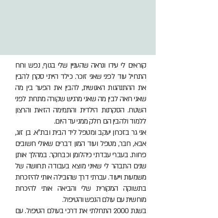
קוראים לי עידו ונראה שהעניין שלי בגוף, נפש ורוח
התחיל עוד לפני שאני זוכר. כילד הייתי סקרן להבין
את ההתנהגות האנושית, להבין את הפער בין מה
שאני רואה לבין מה שאני מרגיש שקורה מתחת לפני
השטח. הסקרנות הילדית והתמימה הזאת והרצון
ללמוד ולהבין הם חלק ממני עד היום.
אני גר בזכרון יעקב ומטפל ליד הבית ובת״א. בן זוג,
אבא, חבר, מטפל ועוד המון דברים שאולי חשובים
פחות. בעברי עבדתי כיהלומן וכברוקר. במהלך אותן
שנים התבהר לי שאיני מוצא בעבודה תחושה של
משמעות וייעוד. עברתי דרך שהובילה אותי להיזכרות
בתשוקה המקורית שלי והביאה אותי להיכרות
מוחשית עם עולם הנפש והטיפול.
בשנת 2000 התחלתי את דרכי בעולם הטיפול. עם