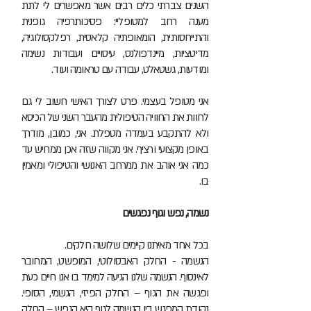
השנים צברתי כלים רבים אשר מאפשרים לי לתת
מענה רחב למטופליי: פסיכותרפיה גופנית
והתייחסותית, הומאופתיה קלאסית, רפלקסולוגיה,
מדיטציות, מיינדפולנס, עיסויים ועבודות נשימה
ומודעות, גשטאלט, עבודה עם טראומה ועוד.
אני מטופל בעצמי. פרט לצורך האישי חשוב לי גם
לחוות את החוויה הטיפולית מהעבר השני של הכיסא
ולא להתקבע בעמדה מטפלת. אני, כמובן, מודרך
באופן מקצועי ורציף. אני מקווה שזה אכן ממחיש עד
כמה אני אוהב את ממרחב האנושי והטיפולי ומאמין
בו.
נשמה, נפש וגוף נפגשים
בכל אחד מאיתנו קיימים שלושה חלקים.
הנשמה - החלק האבסולוטי, המופשט, המחובר
לאינסוף. הנשמה שלנו הגיעה למימד בו אנו חיים כעת
ופגשה את הגוף – החלק הפיזי, הגשמי, הסופי.
נקודת המפגש בין הנשמה לגוף היא הנפש – החלק