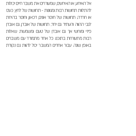
אל האירוע, או האירועים, שמעוררים את משבר חיים יכולות
להתלוות תחושות רבות ומגוונות - תחושות של לחץ, כעס
או חרדה; תחושות של חוסר אונים, דכאון, וחוסר בהירות
לגבי ההווה והעתיד גם יחד; תחושות של אובדן, גם אובדן
פיזי ומוחשי אך גם אובדן של טעם ומשמעות. שאלות
רבות מתעוררות בתוכנו. כל אחד מתמודד עם משברים
באופן שונה. עבור אחדים המשבר יכול להוות גם נקודת
שבר
אך גם נקודת קפיצה וצמיחה בעת ובעונה אחת. אחרים
יזדקקו לתמיכה וליווי על מנת להתמודד בצורה מיטיבה
עם האירוע המשברי, לעכל ולעבד אותו ולצאת ממנו אל
עבר מקום חדש ובהיר יותר.
משבר החיים יכול להוות הזדמנות עבורנו לבחון את חיינו
מחדש ולעומק. לשאול שאלות משמעותיות שביומיום אין
לנו זמן לעצור ולשאול. להקשיב לגוף שלנו, לרגשות שלנו
ולנשמה שלנו ולגלות חלקים חדשים בעצמנו ולחדד את
המשמעויות שאנו מוצאים בחיים האלה.