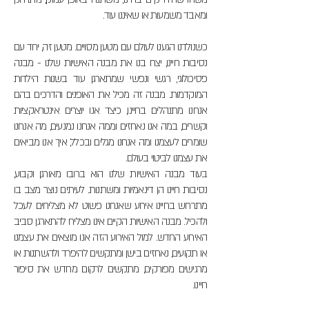
ומאבד משמעות או שאיננו עוד.
כשנולדנו הגענו לעולם עם מטען מסויים. מטען זה, יחד עם
נסיבות חיינו, יצרו בנו את מבנה האישיות שלנו - מבנה
פסיכולוגי, רגשי ונפשי שמתארגן עוד בשנות הילדות
המוקדמות. מבנה זה מכיל את האופנים והדרכים בהם
אנחנו מתנהלים בחיינו, כיצד אנו יוצרים אינטראקציות
וקשרים, במה אנו נאחזים וממה אנחנו נמנעים, מה אנחנו
שומרים לעצמנו ומה אנחנו מגלים ובכלל, איך אנו מביאים
את עצמנו לביטוי בעולם.
בעוד מבנה האישיות שלנו הוא ברובו מאורגן וקבוע,
נסיבות חיינו הן דינאמיות ומשתנות. לעיתים נוצר מצב בו
מתרחש בחיינו אירוע שאנחנו פשוט לא מצליחים לעכל
ולהכיל. מבנה האישיות הקיים אינו מצליח להתארגן סביב
האירוע החדש. למול האירוע הזה אנו מוצאים את עצמנו
או תקועים, נאחזים בישן ומתקשים להיפרד ולהשתנות או
מרגישים מפורקים, מתקשים לרקום מחדש את סיפור
חיינו.