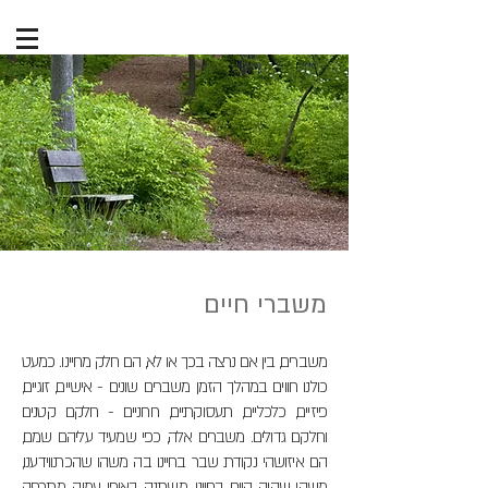
משברי חיים
משברים, בין אם נרצה בכך או לא, הם חלק מחיינו. כמעט
כולנו חווים במהלך הזמן משברים שונים - אישיים, זוגיים,
פיזיים, כלכליים, תעסוקתיים, רוחניים - חלקם קטנים
וחלקם גדולים. משברים אלה, כפי שמעיד עליהם שמם,
הם איזושהי נקודת שבר בחיינו בה משהו שהכרנווידענו,
משהו שהיה קיים בחיינו, משתנה באופן עמוק, מתרחק